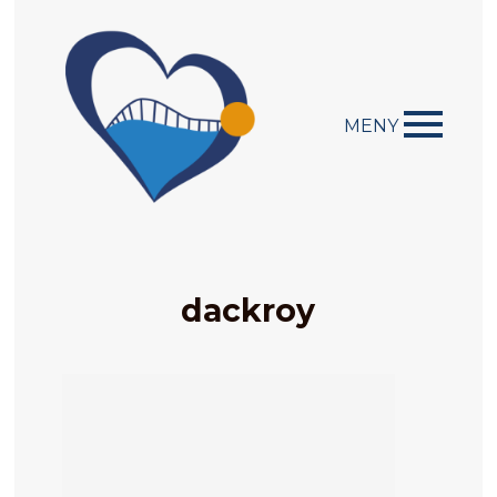
MENY
dackroy